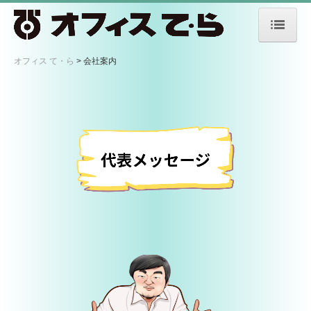
オフィス て・ら
オフィス て・ら
会社案内
会社案内
代表挨拶
アクセス
会社概要
事業部紹介
制作部
撮影部