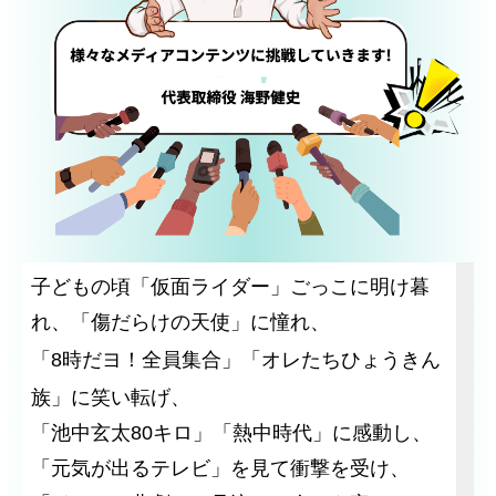
編集部
実績紹介
採用情報
募集要項
お知らせ
お問合せ
子どもの頃「仮面ライダー」ごっこに明け暮
れ、「傷だらけの天使」に憧れ、
「8時だヨ！全員集合」「オレたちひょうきん
族」に笑い転げ、
「池中玄太80キロ」「熱中時代」に感動し、
「元気が出るテレビ」を見て衝撃を受け、