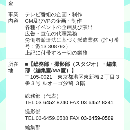
金
事業
テレビ番組の企画・制作
内容
CM及びVPの企画・制作
各種イベントの企画及び演出
広告・宣伝の代理業務
労働者派遣法に基づく派遣業務（許可番
号：派13-308792）
上記に付帯する一切の業務
所在
■【総務部・撮影部（スタジオ）・編集
地
部（編集室/MA室）】
〒105-0021 東京都港区東新橋２丁目３
番３号 ルオーゴ汐留 ３階
総務部（代表）
TEL
03-6452-8240
FAX
03-6452-8241
撮影部
TEL 03-6459₋0588 FAX
03-6459-0589
編集部