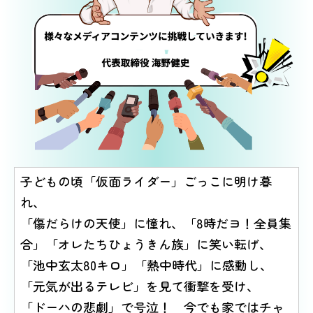
編集部
実績紹介
採用情報
募集要項
お知らせ
お問合せ
子どもの頃「仮面ライダー」ごっこに明け暮
れ、
「傷だらけの天使」に憧れ、
「8時だヨ！全員集
合」「オレたちひょうきん族」に笑い転げ、
「池中玄太80キロ」「熱中時代」に感動し、
「元気が出るテレビ」を見て衝撃を受け、
「ドーハの悲劇」で号泣！ 今でも家ではチャ