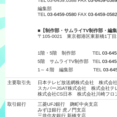
TEL 03-6459₋0588 FAX
03-6459-058
編集部
TEL
03-6459-0580
FAX
03-6459-058
■【制作部・サムライTV制作部・編集
〒105-0021 東京都港区東新橋1丁目
1階・5階 制作部
TEL
03-645
5階 サムライTV制作部
TEL
03-645
1～４階 編集部
TEL
03-64
主要取引先
日本テレビ放送網株式会社 株式会社
スカパーJSAT株式会社 株式会社
株式会社CS日本 株式会社川崎フロ
取引銀行
三菱UFJ銀行 麹町中央支店
みずほ銀行 虎ノ門支店
三井住友銀行 新橋支店