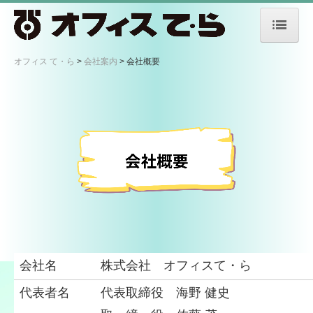
オフィス て・ら
オフィス て・ら
会社案内
会社概要
会社案内
代表挨拶
アクセス
会社概要
事業部紹介
制作部
会社名
株式会社 オフィスて・ら
撮影部
代表者名
代表取締役 海野 健史