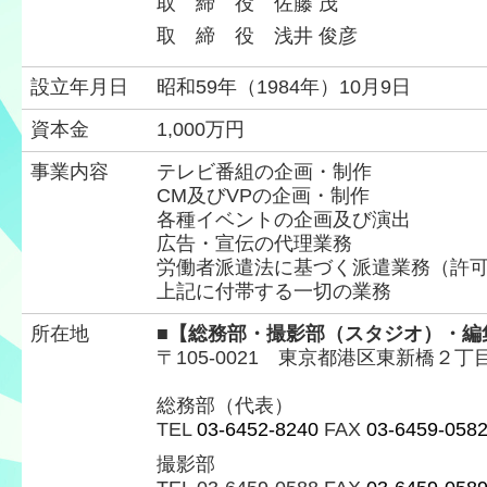
取 締 役 佐藤 茂
編集部
取 締 役 浅井 俊彦
実績紹介
設立年月日
昭和59年（1984年）10月9日
採用情報
資本金
1,000万円
募集要項
事業内容
テレビ番組の企画・制作
CM及びVPの企画・制作
各種イベントの企画及び演出
お知らせ
広告・宣伝の代理業務
労働者派遣法に基づく派遣業務（許可番号
お問合せ
上記に付帯する一切の業務
所在地
■【総務部・撮影部（スタジオ）・編
〒105-0021 東京都港区東新橋２
総務部（代表）
TEL
03-6452-8240
FAX
03-6459-058
撮影部